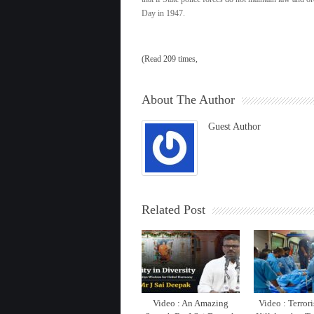
Day in 1947.
(Read 209 times,
About The Author
Guest Author
Related Post
Video : An Amazing
Video : Terrori