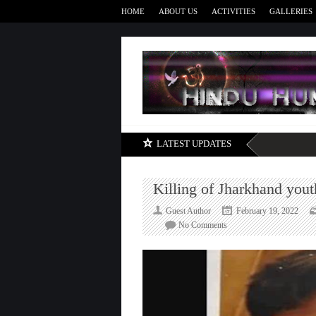
HOME
ABOUT US
ACTIVITIES
GALLERIES
LATEST UPDATES
Killing of Jharkhand yout
Guest Author
February 19, 2022
on
No Comments
Killing
of
Jharkhand
youth
latest
in