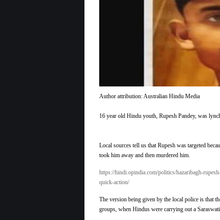
spate
of
Hindu
murders
Author attribution: Australian Hindu Media
16 year old Hindu youth, Rupesh Pandey, was lync
Local sources tell us that Rupesh was targeted beca
took him away and then murdered him.
https://hindi.opindia.com/politics/hazaribagh-rup
quick-action/
The version being given by the local police is that
groups, when Hindus were carrying out a Saraswati