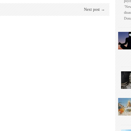
psyc
‘New
Next post →
disas
Dona