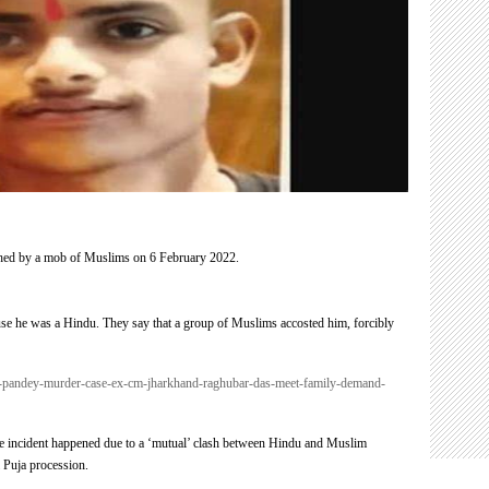
hed by a mob of Muslims on 6 February 2022.
use he was a Hindu. They say that a group of Muslims accosted him, forcibly
esh-pandey-murder-case-ex-cm-jharkhand-raghubar-das-meet-family-demand-
 the incident happened due to a ‘mutual’ clash between Hindu and Muslim
 Puja procession.