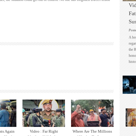
Vid
Fat
Sus
Post
A br
regar
the 
honou
histo
sts Again
Video : Far Right
Where Are The Millions