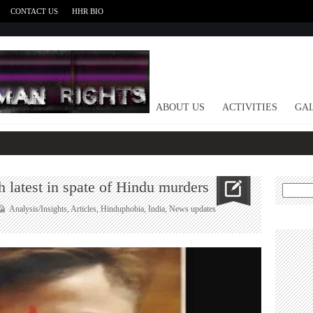
CONTACT US
HHR BIO
HOME
ABOUT US
ACTIVITIES
GAL
h latest in spate of Hindu murders
Search
for:
Analysis/Insights
,
Articles
,
Hinduphobia
,
India
,
News updates