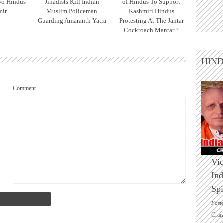
wo Hindus
Jihadists Kill Indian
of Hindus To Support
mir
Muslim Policeman
Kashmiri Hindus
Guarding Amaranth Yatra
Protesting At The Jantar
Cockroach Mantar ?
HIN
Comment
Vid
Ind
Spi
Post
Crai