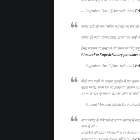
झारखंड में हिंदुओं का न मनोबल गिरने देंगे,न 
— Raghubar Das (@dasraghubar)
Fe
रूपेश पांडे की मॉब लिंचिंग साजिश रच कर क
रूपेश को न्याय दिलाए बिना भाजपा का कोई कार्
हेमंत सरकार ये समझ ले की राज्य का हिंदू सम
#JusticeForRupeshPandey
pic.twitte
— Raghubar Das (@dasraghubar)
Fe
बीती रात बरही के लखना दुलमुंहा में एक युवक
मृतक रूपेश अपने घर का इकलौता सदस्य था
घटना के बाद प्रशासन की एकपक्षीय कार्रवाई औ
— Babulal Marandi (Modi Ka Parivar
आज रूपेश के परिजनों से उनके आवास में जाक
जान ले ली।
आरोपियों की शीघ्र गिरफ्तारी करने के बजाय उल
प्रशासन का यह दांव सफल नहीं होगा।
pic.