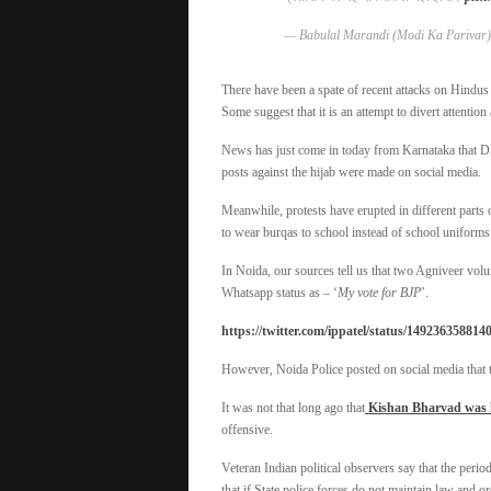
— Babulal Marandi (Modi Ka Parivar
There have been a spate of recent attacks on Hindus 
Some suggest that it is an attempt to divert attent
News has just come in today from Karnataka that Di
posts against the hijab were made on social media.
Meanwhile, protests have erupted in different parts
to wear burqas to school instead of school uniforms
In Noida, our sources tell us that two Agniveer volu
Whatsapp status as – ‘
My vote for BJP
’.
https://twitter.com/ippatel/status/14923635881
However, Noida Police posted on social media that t
It was not that long ago that
Kishan Bharvad was k
offensive.
Veteran Indian political observers say that the period
that if State police forces do not maintain law and o