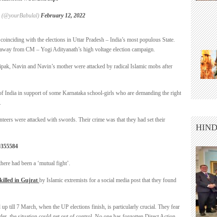
) (@yourBabulal)
February 12, 2022
coinciding with the elections in Uttar Pradesh – India’s most populous State.
ion away from CM – Yogi Adityanath’s high voltage election campaign.
pak, Navin and Navin’s mother were attacked by radical Islamic mobs after
 of India in support of some Karnataka school-girls who are demanding the right
.
nteers were attacked with swords. Their crime was that they had set their
HIND
40355584
here had been a ‘mutual fight’.
illed in Gujrat
by Islamic extremists for a social media post that they found
 up till 7 March, when the UP elections finish, is particularly crucial. They fear
rder, the situation could get out of control. No one has forgotten Direct Action