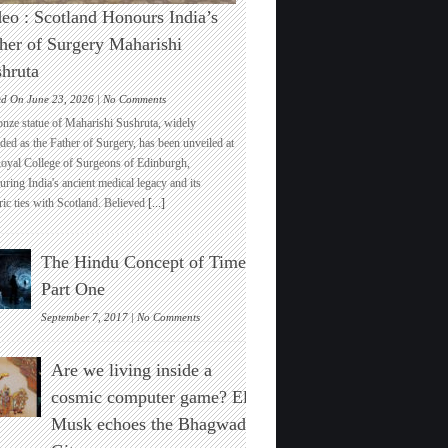
eo : Scotland Honours India’s
her of Surgery Maharishi
hruta
on
ed On June 23, 2026 |
No Comments
Video
onze statue of Maharishi Sushruta, widely
:
ded as the Father of Surgery, has been unveiled at
Scotland
Royal College of Surgeons of Edinburgh,
Honours
ring India's ancient medical legacy and its
India’s
ric ties with Scotland. Believed
[...]
Father
of
Surgery
The Hindu Concept of Time :
Maharishi
Sushruta
Part One
on
September 7, 2017 |
No Comments
The
Hindu
Are we living inside a
Concept
of
cosmic computer game? Elon
Time
Musk echoes the Bhagwad
:
Part