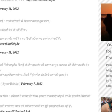
ही कश्मीर-केरल बनने देंगे।
https://t.co/h5AKJvujxt
bruary 11, 2022
ी गई। उनके परिजनों से मिलकर उनका दुख बांटा।
यकर्ता चैन से नहीं बैठेगा।
ुदाय कमजोर नहीं है। हम किसी कीमत पर डरने वाले नहीं हैं।
Vid
r.com/z8ky029qAr
for
bruary 11, 2022
Fo
 की निर्ममतापूर्वक पिटाई से मौत झारखंड की बदतर कानून व्यवस्था की जीवंत तस्वीर है।
Post
।
With 
र हज़ारीबाग समेत 4 जिलों में इंटरनेट बंद किये जाने की ख़बर है।
from 
by M
) (@yourBabulal)
February 7, 2022
turni
र मिला। परिजनों ने बताया कि किस प्रकार से उन्मादी भीड़ ने घर के इकलौते चिराग की
्टे प्रशासन न्याय की मांग करने वालों पर झूठे मुकदमे दर्ज कर रही है।
twitter.com/WiAwBmAXpI