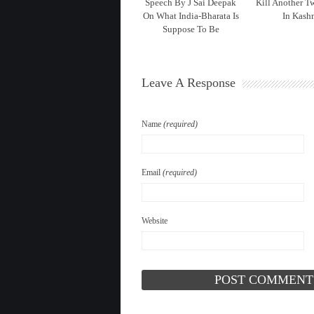
Speech By J Sai Deepak
Kill Another T
On What India-Bharata Is
In Kash
Suppose To Be
Leave A Response
Name
(required)
Email
(required)
Website