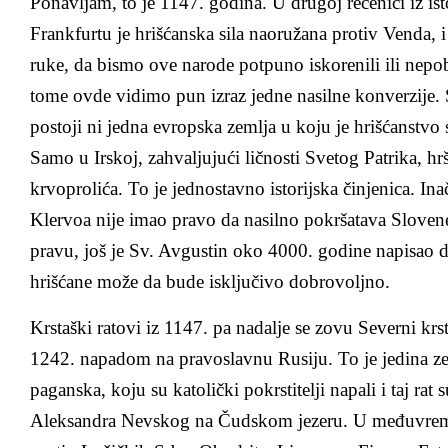
Ponavljam, to je 1147. godina. U drugoj rečenici iz i
Frankfurtu je hrišćanska sila naoružana protiv Venda, i
ruke, da bismo ove narode potpuno iskorenili ili nepob
tome ovde vidimo pun izraz jedne nasilne konverzije. 
postoji ni jedna evropska zemlja u koju je hrišćanstvo
Samo u Irskoj, zahvaljujući ličnosti Svetog Patrika, hr
krvoprolića. To je jednostavno istorijska činjenica. In
Klervoa nije imao pravo da nasilno pokršatava Slovene
pravu, još je Sv. Avgustin oko 4000. godine napisao 
hrišćane može da bude isključivo dobrovoljno.
Krstaški ratovi iz 1147. pa nadalje se zovu Severni krsta
1242. napadom na pravoslavnu Rusiju. To je jedina zem
paganska, koju su katolički pokrstitelji napali i taj rat
Aleksandra Nevskog na Čudskom jezeru. U međuvremen