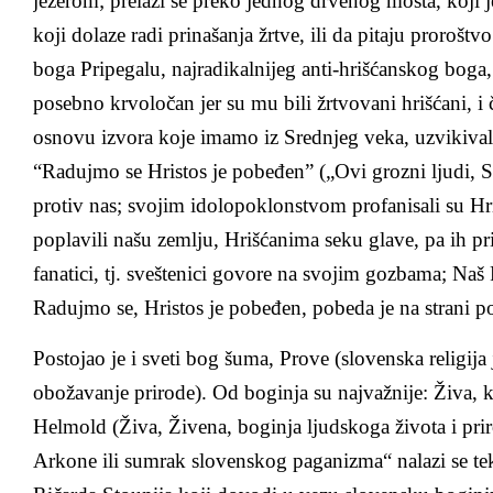
jezerom; prelazi se preko jednog drvenog mosta, koji
koji dolaze radi prinašanja žrtve, ili da pitaju proroš
boga Pripegalu, najradikalnijeg anti-hrišćanskog boga,
posebno krvoločan jer su mu bili žrtvovani hrišćani, i č
osnovu izvora koje imamo iz Srednjeg veka, uzvikiva
“Radujmo se Hristos je pobeđen” („Ovi grozni ljudi, S
protiv nas; svojim idolopoklonstvom profanisali su Hr
poplavili našu zemlju, Hrišćanima seku glave, pa ih pr
fanatici, tj. sveštenici govore na svojim gozbama; Naš
Radujmo se, Hristos je pobeđen, pobeda je na strani 
Postojao je i sveti bog šuma, Prove (slovenska religija j
obožavanje prirode). Od boginja su najvažnije: Živa, k
Helmold (Živa, Živena, boginja ljudskoga života i prir
Arkone ili sumrak slovenskog paganizma“ nalazi se tek