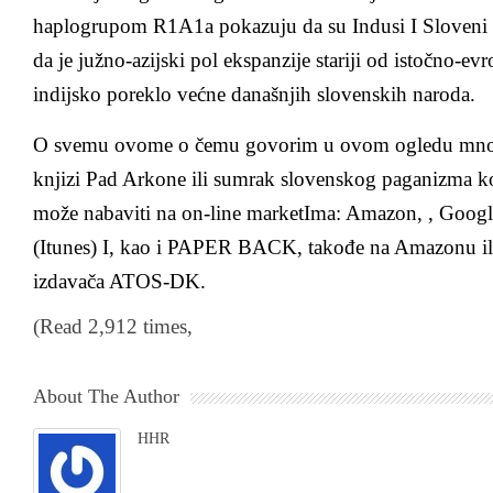
haplogrupom R1A1a pokazuju da su Indusi I Sloveni na
da je južno-azijski pol ekspanzije stariji od istočno-e
indijsko poreklo većne današnjih slovenskih naroda.
O svemu ovome o čemu govorim u ovom ogledu mnog
knjizi Pad Arkone ili sumrak slovenskog paganizma k
može nabaviti na on-line marketIma: Amazon, , Googl
(Itunes) I, kao i PAPER BACK, takođe na Amazonu i
izdavača ATOS-DK.
(Read 2,912 times,
About The Author
HHR