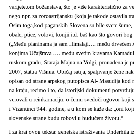
varijetetom božanstava, što je više karakteristično za v
nego npr. za zoroastrijansku (koja je takođe ostavila t
Osim toga,kod paganskih Slovena su bile svete šume, i
obale, ptice, volovi, konjii itd. baš kao što govori bo
(„Među planinama ja sam Himalaji…. među drvećem
konjima Učajšrava …. među svetim kravama Kamaduk
ruskom gradu, Staraja Majna na Volgi, pronađena je pr
2007, statua Višnua. Običaj satija, spaljivanje žene na
opisan od strane arpskog putopisca Al- Masudija kod 
na kraju, recimo i to, da istorijski dokumenti potvrđu
verovali u reinkarnaciju, o čemu svedoči ugovor koji s
i Vizantinci 944. godine, a u kom se kaže da: „oni koj
slovenske strane budu robovi u budućеm životu.“
I za kraj ovog teksta: genetska istraživanja Underhila i