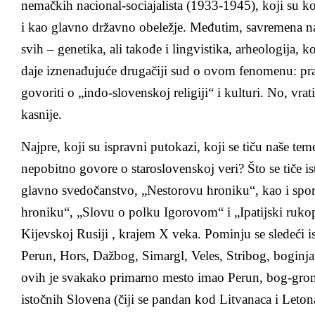
nemačkih nacional-sociajalista (1933-1945), koji su kor
i kao glavno državno obeležje. Međutim, savremena nau
svih – genetika, ali takođe i lingvistika, arheologija, 
daje iznenađujuće drugačiji sud o ovom fenomenu: pra
govoriti o „indo-slovenskoj religiji“ i kulturi. No, vra
kasnije.
Najpre, koji su ispravni putokazi, koji se tiču naše t
nepobitno govore o staroslovenskoj veri? Što se tiče 
glavno svedočanstvo, „Nestorovu hroniku“, kao i sp
hroniku“, „Slovu o polku Igorovom“ i „Ipatijski rukop
Kijevskoj Rusiji , krajem X veka. Pominju se sledeći 
Perun, Hors, Dažbog, Simargl, Veles, Stribog, boginj
ovih je svakako primarno mesto imao Perun, bog-gro
istočnih Slovena (čiji se pandan kod Litvanaca i Leton