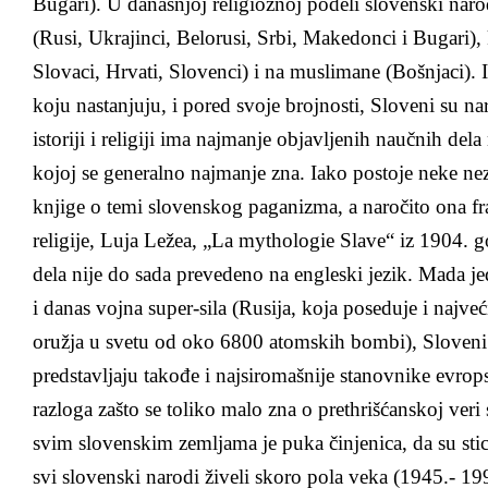
Bugari). U današnjoj religioznoj podeli slovenski naro
(Rusi, Ukrajinci, Belorusi, Srbi, Makedonci i Bugari), k
Slovaci, Hrvati, Slovenci) i na muslimane (Bošnjaci). 
koju nastanjuju, i pored svoje brojnosti, Sloveni su na
istoriji i religiji ima najmanje objavljenih naučnih del
kojoj se generalno najmanje zna. Iako postoje neke nez
knjige o temi slovenskog paganizma, a naročito ona fr
religije, Luja Ležea, „La mythologie Slave“ iz 1904. g
dela nije do sada prevedeno na engleski jezik. Mada je
i danas vojna super-sila (Rusija, koja poseduje i najve
oružja u svetu od oko 6800 atomskih bombi), Sloven
predstavljaju takođe i najsiromašnije stanovnike evro
razloga zašto se toliko malo zna o prethrišćanskoj veri 
svim slovenskim zemljama je puka činjenica, da su stic
svi slovenski narodi živeli skoro pola veka (1945.- 199