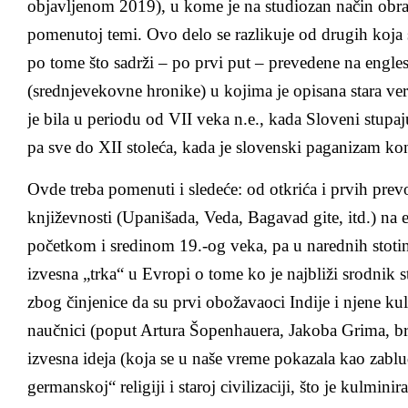
objavljenom 2019), u kome je na studiozan način obr
pomenutoj temi. Ovo delo se razlikuje od drugih koja
po tome što sadrži – po prvi put – prevedene na engles
(srednjevekovne hronike) u kojima je opisana stara v
je bila u periodu od VII veka n.e., kada Sloveni stupaj
pa sve do XII stoleća, kada je slovenski paganizam ko
Ovde treba pomenuti i sledeće: od otkrića i prvih prevo
književnosti (Upanišada, Veda, Bagavad gite, itd.) n
početkom i sredinom 19.-og veka, pa u narednih stotina
izvesna „trka“ u Evropi o tome ko je najbliži srodnik sta
zbog činjenice da su prvi obožavaoci Indije i njene kult
naučnici (poput Artura Šopenhauera, Jakoba Grima, bra
izvesna ideja (koja se u naše vreme pokazala kao zablu
germanskoj“ religiji i staroj civilizaciji, što je kulmin