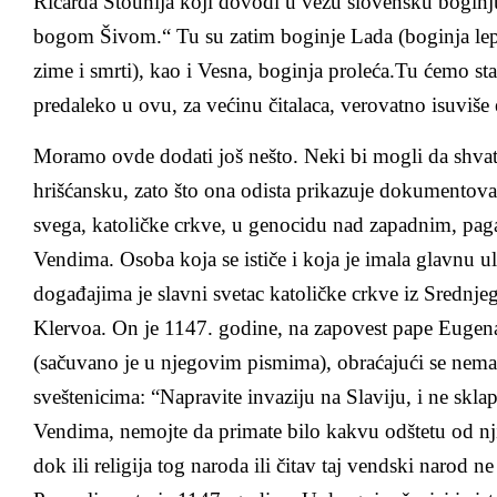
Ričarda Stounija koji dovodi u vezu slovensku boginj
bogom Šivom.“ Tu su zatim boginje Lada (boginja lep
zime i smrti), kao i Vesna, boginja proleća.Tu ćemo stat
predaleko u ovu, za većinu čitalaca, verovatno isuviše
Moramo ovde dodati još nešto. Neki bi mogli da shvat
hrišćansku, zato što ona odista prikazuje dokumentova
svega, katoličke crkve, u genocidu nad zapadnim, pa
Vendima. Osoba koja se ističe i koja je imala glavnu 
događajima je slavni svetac katoličke crkve iz Srednje
Klervoa. On je 1147. godine, na zapovest pape Eugena
(sačuvano je u njegovim pismima), obraćajući se nem
sveštenicima: “Napravite invaziju na Slaviju, i ne skla
Vendima, nemojte da primate bilo kakvu odštetu od njih
dok ili religija tog naroda ili čitav taj vendski narod n