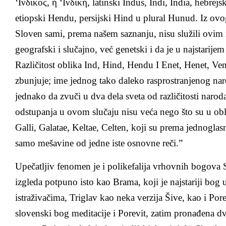
‘Ινδικος, ή ‘Ινδική, latinski Indus, Indi, India, hebrej
etiopski Hendu, persijski Hind u plural Hunud. Iz ovog
Sloven sami, prema našem saznanju, nisu služili ovim
geografski i slučajno, već genetski i da je u najstarij
Različitost oblika Ind, Hind, Hendu I Enet, Henet, Ve
zbunjuje; ime jednog tako daleko rasprostranjenog na
jednako da zvuči u dva dela sveta od različitosti naroda 
odstupanja u ovom slučaju nisu veća nego što su u obl
Galli, Galatae, Keltae, Celten, koji su prema jednoglasn
samo mešavine od jedne iste osnovne reči.”
Upečatljiv fenomen je i polikefalija vrhovnih bogova 
izgleda potpuno isto kao Brama, koji je najstariji bog 
istraživačima, Triglav kao neka verzija Šive, kao i Por
slovenski bog meditacije i Porevit, zatim pronađena d