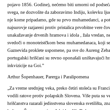
pojavo 1856. Godine), nećemo biti umorni od podsećanj
svega, ne dozvolite da zaboravimo Indiju, kolevku ljud
nje kome pripadamo, gde su prvo muhamedanci, a poto
najsurovje razjareni protiv pristalica prvobitne vere čo
unakažavanje drvenih hramova i idola , žala vredan, nes
svedoči o monoteistčkom besu muhamedanaca, koji s
Gaznevida proklete uspomene, pa sve do Aureng Zeba,
portugalski hrišćani su revno oponašali uništavajući h
inkvizicije na Goi.”
Arthur Šopenhauer, Parerga i Paralipomena
„Za vreme srednjeg veka, preko četiri stoleća su Franc
vodili ratove protiv polapskih Slovena. Više puta su ve
hrišćanstva razarali jedinstvena slovenska svetilišta, z