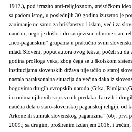
1917.), pod izrazito anti-religioznom, ateističkom id
sa padom istog, u poslednjih 30 godina izuzetno je por
zanimanje ne samo za hrišćanstvo i islam, već i za sl
naučno, nego je došlo i do svojevrsne obnove stare re
„neo-paganskim“ grupama u praktično svim slovenski
mladi Sloveni, poput autora ovog teksta, počeli su da s
godina prošloga veka, zbog čega se u školskom siste
institucijama slovenskih država nije učilo o staroj slove
nastala paraksonalna situacija da većina đaka iz sloven
bogovima drugih evropskih naroda (Grka, Rimljana,Germ
i o onima njihovih sopstvenih predaka. Iz ovih i drugi
naučna dela o staro-slovenskoj paganskoj religiji, od k
Arkone ili sumrak slovenskog paganizma“ (obj. prvi p
2009.; sa drugim, proširenim izdanjem 2016, i trećim,