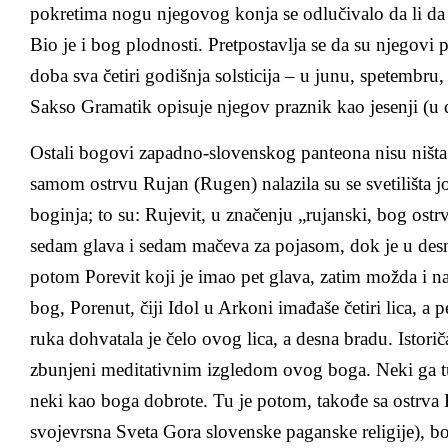
pokretima nogu njegovog konja se odlučivalo da li da s
Bio je i bog plodnosti. Pretpostavlja se da su njegovi pr
doba sva četiri godišnja solsticija – u junu, spetembr
Sakso Gramatik opisuje njegov praznik kao jesenji (u 
Ostali bogovi zapadno-slovenskog panteona nisu ništa
samom ostrvu Rujan (Rugen) nalazila su se svetilišta j
boginja; to su: Rujevit, u značenju „rujanski, bog ostr
sedam glava i sedam mačeva za pojasom, dok je u desn
potom Porevit koji je imao pet glava, zatim možda i na
bog, Porenut, čiji Idol u Arkoni imađaše četiri lica, a 
ruka dohvatala je čelo ovog lica, a desna bradu. Istorič
zbunjeni meditativnim izgledom ovog boga. Neki ga t
neki kao boga dobrote. Tu je potom, takođe sa ostrva R
svojevrsna Sveta Gora slovenske paganske religije), b