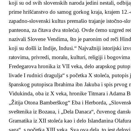
koji su od svih slovenskih naroda jedini nestali, odbijaj
prime hrišćanstvo do samog gorkog kraja, krajem 12.-o
zapadno-slovenski kultus premašio trajanje istočno-sl
panteona, za čitava dva stoleća). Ovde ćemo uzgred reć
nazivali Slovene Vendima, što je paronim od reči Hind
koji su došli iz Indije, Indusi.“ Najvažniji istorijski izv
ratovima, privredi, moralu, kulturi, religiji i bogovim
Fredegarova hronika iz VII veka, delo arapskog putop
livade I rudnici dragulja“ s početka X stoleća, putopis
španskog putopisca Ibrahima ibn Jakuba i spis prvog
Vidukinda, oba iz X veka, hronike Titmara i Adama B
„Žitija Otona Bamberškog“ Eba i Herborda, „Slovens
sveštenika iz Bozaua, i „Dela Danaca“, čuvenog dansko
Gramatika iz XII stoleća kao i delo Islanđanina Olafu
saga“, s početka XIII veka. Sva ova dela, to jest delovi