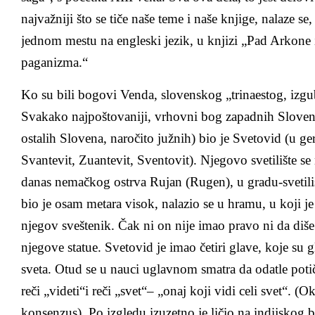
najvažniji što se tiče naše teme i naše knjige, nalaze s
jednom mestu na engleski jezik, u knjizi „Pad Arkone
paganizma.“
Ko su bili bogovi Venda, slovenskog „trinaestog, izg
Svakako najpoštovaniji, vrhovni bog zapadnih Slovena
ostalih Slovena, naročito južnih) bio je Svetovid (u
Svantevit, Zuantevit, Sventovit). Njegovo svetilište s
danas nemačkog ostrva Rujan (Rugen), u gradu-svetil
bio je osam metara visok, nalazio se u hramu, u koji 
njegov sveštenik. Čak ni on nije imao pravo ni da diše 
njegove statue. Svetovid je imao četiri glave, koje su gl
sveta. Otud se u nauci uglavnom smatra da odatle potič
reči „videti“i reči „svet“– „onaj koji vidi celi svet“. (
konsenzus). Po izgledu izuzetno je ličio na indijskog 