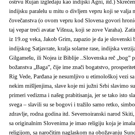
ostrvu Rujan izgledaju kao indijski Agni, itd.) Skreće
indijsku paralelu u mitu o divljem vepru koji se valja 
čovečanstva (o ovom vepru kod Slovena govori hronič
taj vepar treći avatar Višnua, koji se zove Varaha). Za
iz 19.og veka, Jakob Grim, zapazio je da je slovenski b
indijskog Satjavrate, kralja solarne rase, indijska verzi
Gilgamešu, ili Nojea iz Biblije ..Slovenska reč „bog” 
božanstva „Baga”, čije ime znači bogatstvo, prosperite
Rig Vede, Parđana je nesumljivo u etimološkoj vezi 
nekim mišljenjima, slave koje mi južni Srbi slavimo su
primeri vedizma i našeg prabitisanja, jer se tako isto s
svega – slavili su se bogovi i tražilo samo retko, simbo
zdravlje, rodna godina itd. Severnoiranski narod Skit
sa originalnim Slovenima je imao religiju koja je imala
religijom, sa naročitim naglaskom na obožavanju Sunc