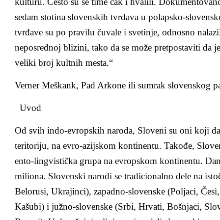
kulturu. Često su se time čak i hvalili. Dokumentovano
sedam stotina slovenskih tvrđava u polapsko-slovens
tvrđave su po pravilu čuvale i svetinje, odnosno nalazi
neposrednoj blizini, tako da se može pretpostaviti da j
veliki broj kultnih mesta.“
Verner Meškank, Pad Arkone ili sumrak slovenskog pa
Uvod
Od svih indo-evropskih naroda, Sloveni su oni koji d
teritoriju, na evro-azijskom kontinentu. Takođe, Slov
ento-lingvistička grupa na evropskom kontinentu. Da
miliona. Slovenski narodi se tradicionalno dele na ist
Belorusi, Ukrajinci), zapadno-slovenske (Poljaci, Česi,
Kašubi) i južno-slovenske (Srbi, Hrvati, Bošnjaci, Sl