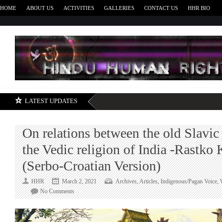
HOME
ABOUT US
ACTIVITIES
GALLERIES
CONTACT US
HHR BIO
H
LATEST UPDATES
On relations between the old Slavic
the Vedic religion of India -Rastko 
(Serbo-Croatian Version)
HHR
March 2, 2021
Archives
,
Articles
,
Indigenous/Pagan Voice
,
on
No Comments
On
relations
between