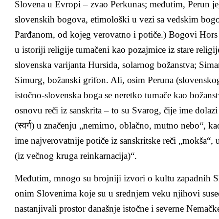
Slovena u Evropi – zvao Perkunas; međutim, Perun je, 
slovenskih bogova, etimološki u vezi sa vedskim bog
Parđanom, od kojeg verovatno i potiče.) Bogovi Hors 
u istoriji religije tumačeni kao pozajmice iz stare religi
slovenska varijanta Hursida, solarnog božanstva; Simar
Simurg, božanski grifon. Ali, osim Peruna (slovenskog
istočno-slovenska boga se neretko tumače kao božanst
osnovu reči iz sanskrita – to su Svarog, čije ime dolazi
(स्वर्ग) u značenju „nemirno, oblačno, mutno nebo“, ka
ime najverovatnije potiče iz sanskritske reči „mokša“,
(iz večnog kruga reinkarnacija)“.
Međutim, mnogo su brojniji izvori o kultu zapadnih
onim Slovenima koje su u srednjem veku njihovi susedi
nastanjivali prostor današnje istočne i severne Nemačk