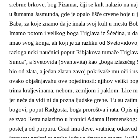
srebrne brkove, bog Pizamar, čiji se kult nalazio na na
u šumama Jasmunda, gde je opalo lišče crvene boje u 
Baba, za koje znamo da je imala svoj kult u mestu Bo
Imamo potom i velikog boga Triglava iz Šćećina, u dan
imao svog konja, ali koji je za razliku od Svetovidovo
razloga neki naučnici poput Ribjakova tumače Triglav
Sunca“, a Svetovida (Svantevita) kao „boga izlazećeg 
bio od zlata, a jedan zlatan zavoj pokrivaše mu oči i u
ovako objašnjavahu ove pojedinosti: njihov veliki bog 
trima kraljevinama, nebom, zemljom i paklom. Lice m
jer neće da vidi ni da pozna ljudske grehe. Tu su zati
bogovi, poput Radgosta, boga proroštva i rata. Opis 
se zvao Retra nalazimo u hronici Adama Bremenskog: „
postelja od purpura. Grad ima devet vratnica; odasvu