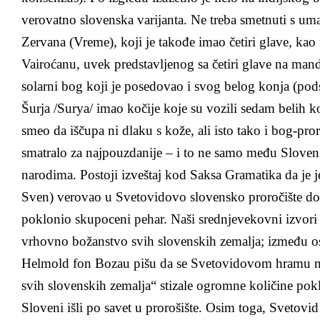
verovatno slovenska varijanta. Ne treba smetnuti s um
Zervana (Vreme), koji je takođe imao četiri glave, kao
Vairoćanu, uvek predstavljenog sa četiri glave na man
solarni bog koji je posedovao i svog belog konja (po
Šurja /Surya/ imao kočije koje su vozili sedam belih k
smeo da iščupa ni dlaku s kože, ali isto tako i bog-pro
smatralo za najpouzdanije – i to ne samo među Slove
narodima. Postoji izveštaj kod Saksa Gramatika da je j
Sven) verovao u Svetovidovo slovensko proročište do
poklonio skupoceni pehar. Naši srednjevekovni izvori
vrhovno božanstvo svih slovenskih zemalja; između os
Helmold fon Bozau pišu da se Svetovidovom hramu n
svih slovenskih zemalja“ stizale ogromne količine pokl
Sloveni išli po savet u prorošište. Osim toga, Svetovid 