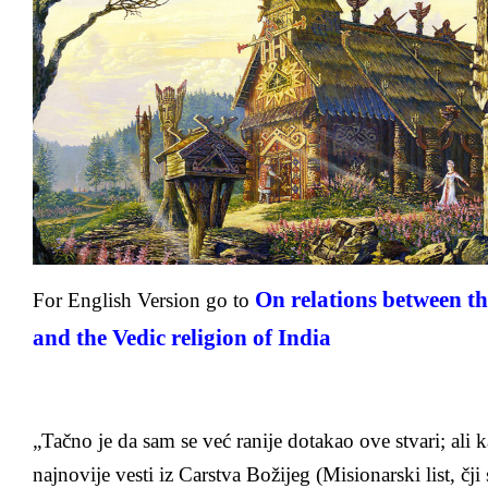
the
old
Slavic
religion
and
the
Vedic
religion
of
India
-
Rastko
Kostić)
On relations between the
For English Version go to
(Serbo-
Croatian
and the Vedic religion of India
Version)
„Tačno je da sam se već ranije dotakao ove stvari; ali
najnovije vesti iz Carstva Božijeg (Misionarski list, čji