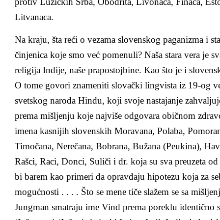
protiv Lužičkih Srba, Obodrita, Livonaca, Finaca, Esto
Litvanaca.
Na kraju, šta reći o vezama slovenskog paganizma i star
činjenica koje smo već pomenuli? Naša stara vera je sv
religija Indije, naše prapostojbine. Kao što je i sloven
O tome govori znameniti slovački lingvista iz 19-og v
svetskog naroda Hindu, koji svoje nastajanje zahvaljuj
prema mišljenju koje najviše odgovara običnom zdra
imena kasnijih slovenskih Moravana, Polaba, Pomoran
Timočana, Nerečana, Bobrana, Bužana (Peukina), Havel
Rašci, Raci, Donci, Suliči i dr. koja su sva preuzeta od
bi barem kao primeri da opravdaju hipotezu koja za se
mogućnosti . . . . Što se mene tiče slažem se sa mišljen
Jungman smatraju ime Vind prema poreklu identično s